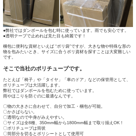
●弊社ではダンボールを包む時に使っています。雨でも安心です。
●透明テープで止めれば見た目も綺麗です！
梱包に便利な資材といえば “ポリ袋”ですが、大きな物や特殊な形の
物を包みたいとき、サイズに合うポリ資材を探すことは大変難しい
です。
そこで当社の
ポリチューブ
です。
たとえば「椅子」や「タイヤ」「車のドア」などの保管用として、
ポリチューブは大活躍します。
弊社ではダンボールを包むために使っています。
雨やほこりを防ぐのに最適なんです。
〇物の大きさに合わせて、自分で加工・梱包が可能。
〇かさばらない。
〇透明なので中身がみえやすい。
〇サイズは全8種、350mm幅から1800mm幅まで取り揃えOK！
〇ポリチューブは筒状
〇筒部分を切るとポリシートとして使用可