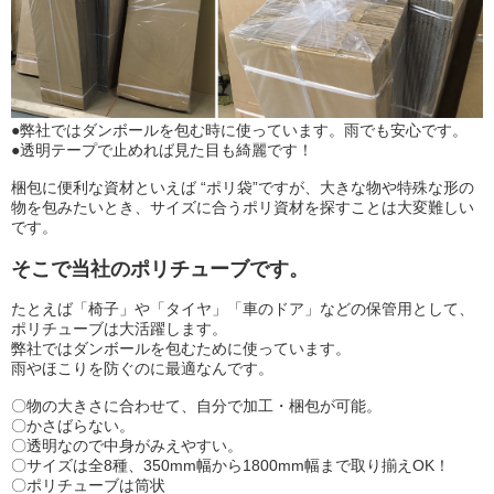
●弊社ではダンボールを包む時に使っています。雨でも安心です。
●透明テープで止めれば見た目も綺麗です！
梱包に便利な資材といえば “ポリ袋”ですが、大きな物や特殊な形の
物を包みたいとき、サイズに合うポリ資材を探すことは大変難しい
です。
そこで当社の
ポリチューブ
です。
たとえば「椅子」や「タイヤ」「車のドア」などの保管用として、
ポリチューブは大活躍します。
弊社ではダンボールを包むために使っています。
雨やほこりを防ぐのに最適なんです。
〇物の大きさに合わせて、自分で加工・梱包が可能。
〇かさばらない。
〇透明なので中身がみえやすい。
〇サイズは全8種、350mm幅から1800mm幅まで取り揃えOK！
〇ポリチューブは筒状