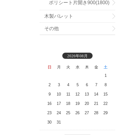
ポリシート片開き900(1800)
木製パレット
mm幅
その他
2026年08月
日
月
火
水
木
金
土
1
2
3
4
5
6
7
8
9
10
11
12
13
14
15
16
17
18
19
20
21
22
23
24
25
26
27
28
29
30
31